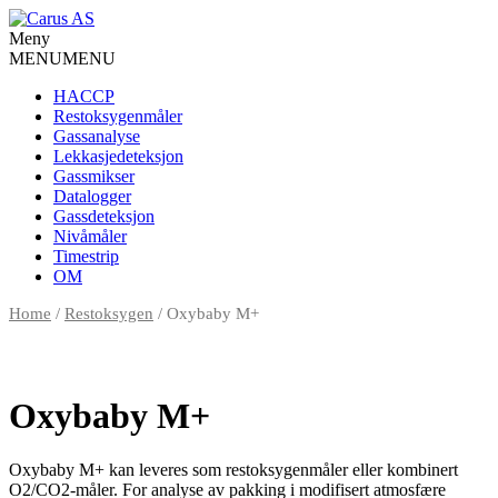
Meny
MENU
MENU
HACCP
Restoksygenmåler
Gassanalyse
Lekkasjedeteksjon
Gassmikser
Datalogger
Gassdeteksjon
Nivåmåler
Timestrip
OM
Home
/
Restoksygen
/ Oxybaby M+
Oxybaby M+
Oxybaby M+ kan leveres som restoksygenmåler eller kombinert
O2/CO2-måler. For analyse av pakking i modifisert atmosfære